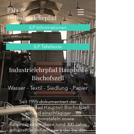
PM1 &
Industrielehrpfad
ILP Informationen
ILP Tafeltexte
Industrielehrpfad Hauptwil-
Bischofszell
Wasser - Textil - Siedlung - Papier
Seit 1995 dokumentiert der
Industrielehrpfad Hauptwil-Bischofszell
anhand einschlägiger
Informationstafeln sowie
Faltprospekten diese rund 300 Jahre
anhaltende Industrieaera der beiden