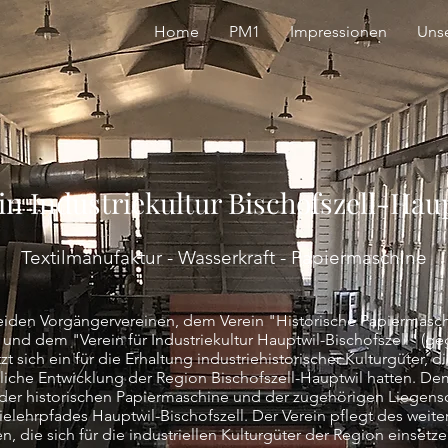
Home
PM1
Impressionen
Uns
in Industriekultur Bischofszell-Hau
Textilmanufaktur - Wasserkraft - Papiermaschine
eiden Vorgängervereinen, dem Verein "Historische Papiermasch
 und dem "Verein für Industriekultur Hauptwil-Bischofszell" (g
zt sich ein für die Erhaltung industriehistorischer Kulturgüter, 
tliche Entwicklung der Region Bischofszell-Hauptwil hatten. De
der historischen Papiermaschine und der zugehörigen Liegensc
ielehrpfades Hauptwil-Bischofszell. Der Verein pflegt des weite
 die sich für die industriellen Kulturgüter der Region einsetze