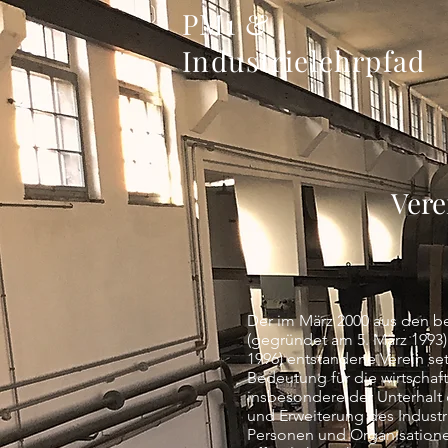
PM1 &
Industrielehrpfad
Vere
Der im März 2000 aus den b
(gegründet am 5. März 1993)
1996) entstandene Verein set
Bedeutung für die wirtschaf
insbesondere der Unterhalt 
und Erweiterung des Industr
Personen und Organisationen,