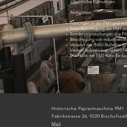
öffentliche Führungen.
Aktivitäten
Führungen in der PM1 und in 
Freie Besichtigung der PM1 je
Sonderveranstaltungen wie Fi
Besichtigung von industriehis
Versand des INKU-Bulletins (hr
kleinen Aufpreis (vgl. unten).
Die Halle der PM1 kann für So
Historische Papiermaschine PM1
Fabrikstrasse 26, 9220 Bischofszel
Mail