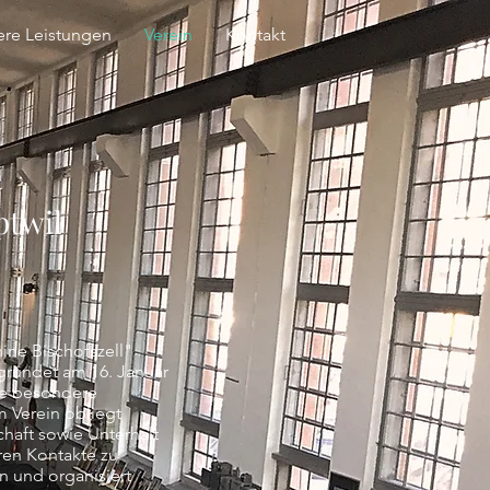
ere Leistungen
Verein
Kontakt
ptwil
ine Bischofszell"
egründet am 16. Januar
die besondere
m Verein obliegt
haft sowie Unterhalt
ren Kontakte zu
n und organisiert