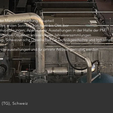
der Manufaktursiedlung Hauptwil
den ersten Sonntag von April bis Oktober
lmvorführungen, Apéros oder Ausstellungen in der Halle der PM1
torischen Objekten anlässlich der Jahresversammlungen
sg. Schweizerische Gesellschaft für Technikgeschichte und Industriek
nderausstellungen und für private Anlässe gemietet werden
l (TG), Schweiz